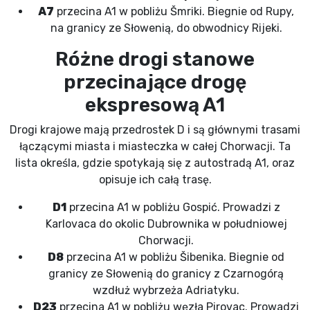
A7
przecina A1 w pobliżu Šmriki. Biegnie od Rupy,
na granicy ze Słowenią, do obwodnicy Rijeki.
Różne drogi stanowe
przecinające drogę
ekspresową A1
Drogi krajowe mają przedrostek D i są głównymi trasami
łączącymi miasta i miasteczka w całej Chorwacji. Ta
lista określa, gdzie spotykają się z autostradą A1, oraz
opisuje ich całą trasę.
D1
przecina A1 w pobliżu Gospić. Prowadzi z
Karlovaca do okolic Dubrownika w południowej
Chorwacji.
D8
przecina A1 w pobliżu Šibenika. Biegnie od
granicy ze Słowenią do granicy z Czarnogórą
wzdłuż wybrzeża Adriatyku.
D23
przecina A1 w pobliżu węzła Pirovac. Prowadzi