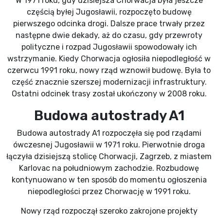
W 1971 roku, gdy dzisiejsza Chorwacja była jeszcze
częścią byłej Jugosławii, rozpoczęto budowę
pierwszego odcinka drogi. Dalsze prace trwały przez
następne dwie dekady, aż do czasu, gdy przewroty
polityczne i rozpad Jugosławii spowodowały ich
wstrzymanie. Kiedy Chorwacja ogłosiła niepodległość w
czerwcu 1991 roku, nowy rząd wznowił budowę. Była to
część znacznie szerszej modernizacji infrastruktury.
Ostatni odcinek trasy został ukończony w 2008 roku.
Budowa autostrady A1
Budowa autostrady A1 rozpoczęła się pod rządami
ówczesnej Jugosławii w 1971 roku. Pierwotnie droga
łączyła dzisiejszą stolicę Chorwacji, Zagrzeb, z miastem
Karlovac na południowym zachodzie. Rozbudowę
kontynuowano w ten sposób do momentu ogłoszenia
niepodległości przez Chorwację w 1991 roku.
Nowy rząd rozpoczął szeroko zakrojone projekty