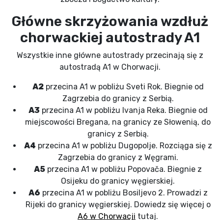
Główne skrzyżowania wzdłuż
chorwackiej autostrady A1
Wszystkie inne główne autostrady przecinają się z
autostradą A1 w Chorwacji.
A2
przecina A1 w pobliżu Sveti Rok. Biegnie od
Zagrzebia do granicy z Serbią.
A3
przecina A1 w pobliżu Ivanja Reka. Biegnie od
miejscowości Bregana, na granicy ze Słowenią, do
granicy z Serbią.
A4
przecina A1 w pobliżu Dugopolje. Rozciąga się z
Zagrzebia do granicy z Węgrami.
A5
przecina A1 w pobliżu Popovača. Biegnie z
Osijeku do granicy węgierskiej.
A6
przecina A1 w pobliżu Bosiljevo 2. Prowadzi z
Rijeki do granicy węgierskiej. Dowiedz się więcej o
A6 w Chorwacji
tutaj.