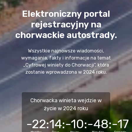
Elektroniczny portal
rejestracyjny na
chorwackie autostrady.
Wszystkie najnowsze wiadomości,
wymagania, fakty i informacje na temat
„Cyfrowej winiety do Chorwacji”, która
zostanie wprowadzona w 2024 roku.
Chorwacka winieta wejdzie w
życie w 2024 roku
-22
14
-10
-48
-17
:
:
:
:
Months
Days
Hours
Minutes
Seconds