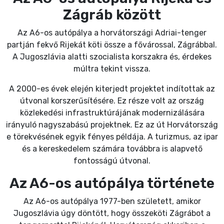
Zágráb között
Az A6-os autópálya a horvátországi Adriai-tenger
partján fekvő Rijekát köti össze a fővárossal, Zágrábbal.
A Jugoszlávia alatti szocialista korszakra és, érdekes
múltra tekint vissza.
A 2000-es évek elején kiterjedt projektet indítottak az
útvonal korszerűsítésére. Ez része volt az ország
közlekedési infrastruktúrájának modernizálására
irányuló nagyszabású projektnek. Ez az út Horvátország
e törekvésének egyik fényes példája. A turizmus, az ipar
és a kereskedelem számára továbbra is alapvető
fontosságú útvonal.
Az A6-os autópálya története
Az A6-os autópálya 1977-ben született, amikor
Jugoszlávia úgy döntött, hogy összeköti Zágrábot a