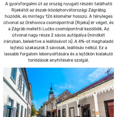
A gyorsforgalmi út az ország nyugati részén található
Rijekától az észak-középhorvátországi Zágrábig
húzódik, és mintegy 126 kilométer hosszú. A tényleges
útvonal az Orehovica csomópontnál (Rijeka) ér véget, és
a Zágráb melletti Lučko csomópontnál kezdődik. Az
útvonal nagy része 2 sávos autópálya (mindkét
irányban, beleértve a leállósávot is). A 4%-ot meghaladó
lejtésű szakaszok 3 sávosak, leállósáv nélkül. Ez a
lassabb forgalom lebonyolítására és a lejtőkön kialakuló
torlódások enyhítésére szolgál.