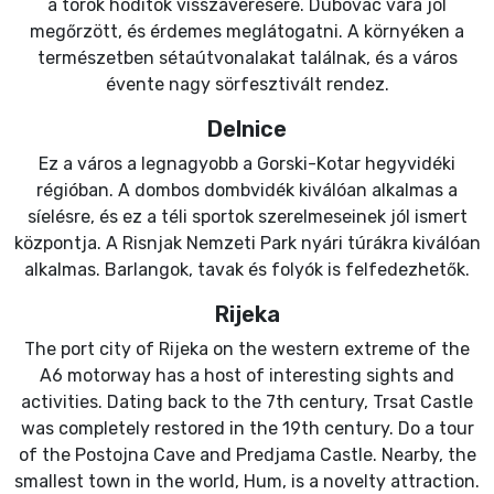
a török hódítók visszaverésére. Dubovac vára jól
megőrzött, és érdemes meglátogatni. A környéken a
természetben sétaútvonalakat találnak, és a város
évente nagy sörfesztivált rendez.
Delnice
Ez a város a legnagyobb a Gorski-Kotar hegyvidéki
régióban. A dombos dombvidék kiválóan alkalmas a
síelésre, és ez a téli sportok szerelmeseinek jól ismert
központja. A Risnjak Nemzeti Park nyári túrákra kiválóan
alkalmas. Barlangok, tavak és folyók is felfedezhetők.
Rijeka
The port city of Rijeka on the western extreme of the
A6 motorway has a host of interesting sights and
activities. Dating back to the 7th century, Trsat Castle
was completely restored in the 19th century. Do a tour
of the Postojna Cave and Predjama Castle. Nearby, the
smallest town in the world, Hum, is a novelty attraction.