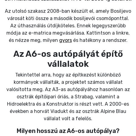
Az utolsó szakasz 2008-ban készült el, amely Bosiljevo
városát köti össze a második bosiljevói csomóponttal.
Az úthasználás útdíjköteles. Ennek legegyszerűbb
módja az e-matrica megvásárlása. Kattintson a linkre,
és nézze meg, milyen
gyors
és hatékony a rendszer.
Az A6-os autópályát építő
vállalatok
Tekintettel arra, hogy az építkezést különböző
kormányok vállalták, a projektet számos vállalat
valósította meg. Az A3-as autópályához hasonlóan az
osztrák építőipari óriás, a Strabag, valamint a
Hidroelektra és a Konstruktor is részt vett. A 2000-es
években a horvát Viadukt és az osztrák Alpine Blau
vállalat volt a felelős.
Milyen hosszú az A6-os autópálya?