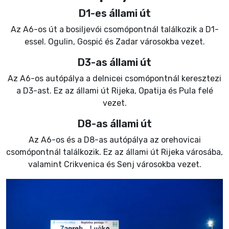
D1-es állami út
Az A6-os út a bosiljevói csomópontnál találkozik a D1-
essel. Ogulin, Gospić és Zadar városokba vezet.
D3-as állami út
Az A6-os autópálya a delnicei csomópontnál keresztezi
a D3-ast. Ez az állami út Rijeka, Opatija és Pula felé
vezet.
D8-as állami út
Az A6-os és a D8-as autópálya az orehovicai
csomópontnál találkozik. Ez az állami út Rijeka városába,
valamint Crikvenica és Senj városokba vezet.