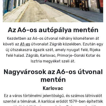
Az A6-os autópálya mentén
Kezdetben az A6-os útvonal néhány kilométeren át
követi az
A1-es
útvonalat Zágráb közelében. Ezután egy
új útszakaszra ágazik szét, amely nyugat felé, Rijeka
felé halad. Zágráb, Karlovac, Primorje-Gorski Kotar és
Isztria megyéket szeli át.
Nagyvárosok az A6-os útvonal
mentén
Karlovac
Ez a város történelmi jelentőségű, és számos látnivalót
szentel a témának. A karlócai erődöt 1579-ben építették