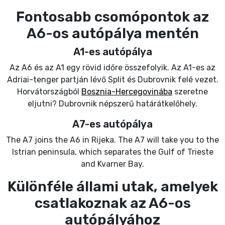
Fontosabb csomópontok az
A6-os autópálya mentén
A1-es autópálya
Az A6 és az A1 egy rövid időre összefolyik. Az A1-es az
Adriai-tenger partján lévő Split és Dubrovnik felé vezet.
Horvátországból
Bosznia-Hercegovinába
szeretne
eljutni? Dubrovnik népszerű határátkelőhely.
A7-es autópálya
The A7 joins the A6 in Rijeka. The A7 will take you to the
Istrian peninsula, which separates the Gulf of Trieste
and Kvarner Bay.
Különféle állami utak, amelyek
csatlakoznak az A6-os
autópályához