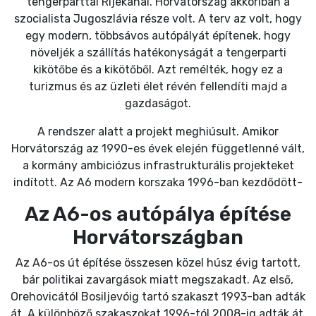
tengerparttal Rijekánál. Horvátország akkoriban a
szocialista Jugoszlávia része volt. A terv az volt, hogy
egy modern, többsávos autópályát építenek, hogy
növeljék a szállítás hatékonyságát a tengerparti
kikötőbe és a kikötőből. Azt remélték, hogy ez a
turizmus és az üzleti élet révén fellendíti majd a
gazdaságot.
A rendszer alatt a projekt meghiúsult. Amikor
Horvátország az 1990-es évek elején függetlenné vált,
a kormány ambiciózus infrastrukturális projekteket
indított. Az A6 modern korszaka 1996-ban kezdődött-
Az A6-os autópálya építése
Horvátországban
Az A6-os út építése összesen közel húsz évig tartott,
bár politikai zavargások miatt megszakadt. Az első,
Orehovicától Bosiljevóig tartó szakaszt 1993-ban adták
át. A különböző szakaszokat 1996-tól 2008-ig adták át.