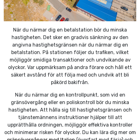
När du närmar dig en betalstation bör du minska
hastigheten. Det sker en gradvis sänkning av den
angivna hastighetsgränsen när du närmar dig en
betalstation. På stationen följer du trafiken, vilket
möjliggör smidiga transaktioner och undvikande av
olyckor. Var uppmärksam på andra förare och håll ett
säkert avstånd för att följa med och undvik att bli
påkörd bakifrån.
När du närmar dig en kontrollpunkt, som vid en
gränsövergång eller en poliskontroll bör du minska
hastigheten. Att hålla sig till hastighetsgränsen och
tjänstemännens instruktioner hjälper till att
upprätthålla ordningen, möjliggör effektiva kontroller
och minimerar risken för olyckor. Du kan lära dig mer om
gränsövergångar med Italien
(överfart med färja) och