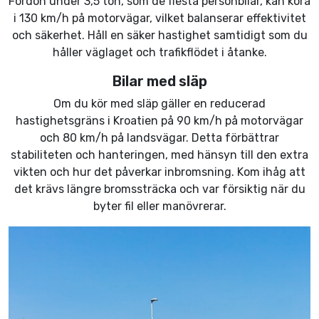
Fordon under 3,5 ton, som de flesta personbilar, kan köra
i 130 km/h på motorvägar, vilket balanserar effektivitet
och säkerhet. Håll en säker hastighet samtidigt som du
håller väglaget och trafikflödet i åtanke.
Bilar med släp
Om du kör med släp gäller en reducerad
hastighetsgräns i Kroatien på 90 km/h på motorvägar
och 80 km/h på landsvägar. Detta förbättrar
stabiliteten och hanteringen, med hänsyn till den extra
vikten och hur det påverkar inbromsning. Kom ihåg att
det krävs längre bromssträcka och var försiktig när du
byter fil eller manövrerar.