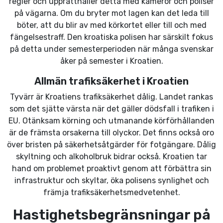
regler och upprätthåller detta med kameror och poliser
på vägarna. Om du bryter mot lagen kan det leda till
böter, att du blir av med körkortet eller till och med
fängelsestraff. Den kroatiska polisen har särskilt fokus
på detta under semesterperioden när många svenskar
åker på semester i Kroatien.
Allmän trafiksäkerhet i Kroatien
Tyvärr är Kroatiens trafiksäkerhet dålig. Landet rankas
som det sjätte värsta när det gäller dödsfall i trafiken i
EU. Otänksam körning och utmanande körförhållanden
är de främsta orsakerna till olyckor. Det finns också oro
över bristen på säkerhetsåtgärder för fotgängare. Dålig
skyltning och alkoholbruk bidrar också. Kroatien tar
hand om problemet proaktivt genom att förbättra sin
infrastruktur och skyltar, öka polisens synlighet och
främja trafiksäkerhetsmedvetenhet.
Hastighetsbegränsningar på