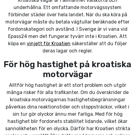
Kroatiska vägar är i allmänhet välskötta och
underhållna. Ett omfattande motorvägssystem
förbinder städer över hela landet. När du ska köra på
motorvägar måste du betala vägtullar beräknade efter
fordonskategori och avstånd. I Sverige är vi vana vid
Epass24 men det fungerar tyvärr inte i Kroatien. Att
köpa en
vinjett för Kroatien
säkerställer att du följer
deras lagar och regler.
För hög hastighet på kroatiska
motorvägar
Alltför hög hastighet är ett stort problem och utgör
många risker för alla trafikanter. Om du överskrider de
kroatiska motorvägarnas hastighetsbegränsningar
påverkas dina reaktionstider och stoppsträckor, vilket i
sin tur gör olyckor ännu mer farliga. Med för hög
hastighet blir fordonets stabilitet lidande, vilket ökar
sannolikheten för en olycka. Därför har Kroatien strikta