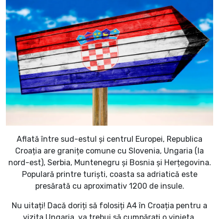
Aflată între sud-estul și centrul Europei, Republica
Croația are granițe comune cu Slovenia, Ungaria (la
nord-est), Serbia, Muntenegru și Bosnia și Herțegovina.
Populară printre turiști, coasta sa adriatică este
presărată cu aproximativ 1200 de insule.
Nu uitați! Dacă doriți să folosiți A4 în Croația pentru a
vizita Ungaria, va trebui să cumpărați o vinieta.