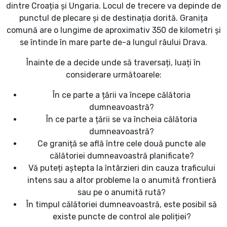
dintre Croația și Ungaria. Locul de trecere va depinde de
punctul de plecare și de destinația dorită. Granița
comună are o lungime de aproximativ 350 de kilometri și
se întinde în mare parte de-a lungul râului Drava.
Înainte de a decide unde să traversați, luați în
considerare următoarele:
În ce parte a țării va începe călătoria
dumneavoastră?
În ce parte a țării se va încheia călătoria
dumneavoastră?
Ce graniță se află între cele două puncte ale
călătoriei dumneavoastră planificate?
Vă puteți aștepta la întârzieri din cauza traficului
intens sau a altor probleme la o anumită frontieră
sau pe o anumită rută?
În timpul călătoriei dumneavoastră, este posibil să
existe puncte de control ale poliției?