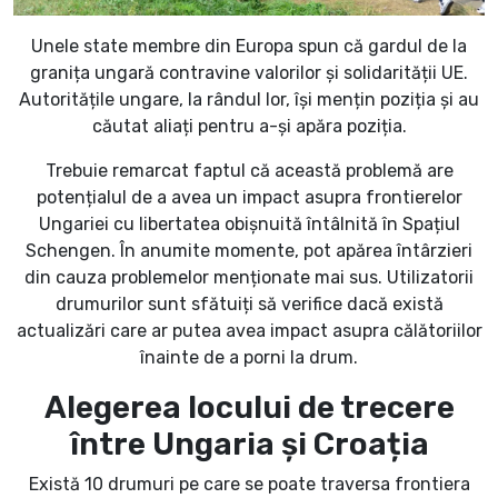
Unele state membre din Europa spun că gardul de la
granița ungară contravine valorilor și solidarității UE.
Autoritățile ungare, la rândul lor, își mențin poziția și au
căutat aliați pentru a-și apăra poziția.
Trebuie remarcat faptul că această problemă are
potențialul de a avea un impact asupra frontierelor
Ungariei cu libertatea obișnuită întâlnită în Spațiul
Schengen. În anumite momente, pot apărea întârzieri
din cauza problemelor menționate mai sus. Utilizatorii
drumurilor sunt sfătuiți să verifice dacă există
actualizări care ar putea avea impact asupra călătoriilor
înainte de a porni la drum.
Alegerea locului de trecere
între Ungaria și Croația
Există 10 drumuri pe care se poate traversa frontiera