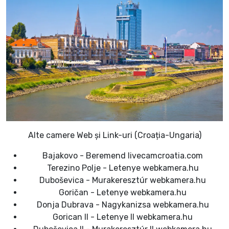
Alte camere Web și Link-uri (Croația-Ungaria)
Bajakovo - Beremend livecamcroatia.com
Terezino Polje - Letenye webkamera.hu
Duboševica - Murakeresztúr webkamera.hu
Goričan - Letenye webkamera.hu
Donja Dubrava - Nagykanizsa webkamera.hu
Gorican II - Letenye II webkamera.hu