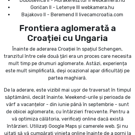
Duboševica II - Murakeresztúr II webkamera.hu
Goričan II - Letenye III webkamera.hu
Bajakovo II - Beremend II livecamcroatia.com
Frontiera aglomerată a
Croației cu Ungaria
Înainte de aderarea Croației în spațiul Schengen,
tranzitul între cele două țări era un proces care necesita
mult timp pe drumuri aglomerate. Astăzi, experiența
este mult simplificată, deși ocazional apar dificultăți pe
partea maghiară.
De la aderare, este vizibil mai ușor de traversat în timpul
săptămânii, decât înainte. Weekend-urile și perioada de
vârf a vacanțelor - din iunie până în septembrie - sunt
de obicei aglomerate, cu întârzieri frecvente. Pentru a
vă optimiza călătoria, verificați online dacă există
întârzieri. Utilizați Google Maps și camerele web. Și nu
uitați să vă cumpărați vinieta online înainte de a porni la