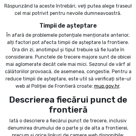
Răspunzând la aceste întrebări, veți putea alege traseul
cel mai potrivit pentru nevoile dumneavoastră.
Timpii de așteptare
În afară de problemele potențiale menționate anterior,
alți factori pot afecta timpii de așteptare la frontiere.
Ora din zi, anotimpul și tipul trebuie să fie luate în
considerare. Punctele de trecere majore sunt de obicei
mai aglomerate decât cele mai mici. Sezonul de vârf al
călătoriilor provoacă, de asemenea, congestie. Pentru a
reduce timpii de așteptare, este util să verificați site-ul
web al Poliției de Frontieră croate:
mup.gov.hr
.
Descrierea fiecărui punct de
frontieră
Iată o descriere a fiecărui punct de trecere, inclusiv
denumirea drumului de o parte și de alta a frontierei,
precum și orice linkuri de camere web disponibile: