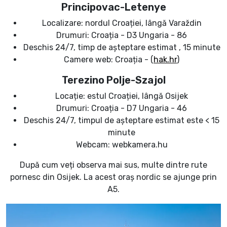
Principovac-Letenye
Localizare: nordul Croației, lângă Varaždin
Drumuri: Croația - D3 Ungaria - 86
Deschis 24/7, timp de așteptare estimat , 15 minute
Camere web: Croația - (
hak.hr
)
Terezino Polje-Szajol
Locație: estul Croației, lângă Osijek
Drumuri: Croația - D7 Ungaria - 46
Deschis 24/7, timpul de așteptare estimat este < 15
minute
Webcam: webkamera.hu
După cum veți observa mai sus, multe dintre rute
pornesc din Osijek. La acest oraș nordic se ajunge prin
A5.