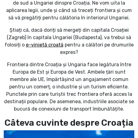
de sud a Ungariei dinspre Croația. Ne vom uita la
aplicarea legii, unde și când să treceți frontiera și cum
să vă pregătiți pentru călătoria în interiorul Ungariei.
Știați că, dacă doriți să mergeți din capitala Croației
(Zagreb) în capitala Ungariei (Budapesta), va trebui să
folosiți o
e-vinietă croată
pentru a călători pe drumurile
expres?
Frontiera dintre Croația și Ungaria face legătura între
Europa de Est și Europa de Vest. Ambele țări sunt
membre ale UE, împărtășind un angajament comun
pentru un comerț, o industrie și un turism eficiente.
Punctele prin care turiștii trec frontiera oferă acces la
destinații populare. De asemenea, industriile asociate se
bucură de conexiuni de transport îmbunătățite.
Câteva cuvinte despre Croația