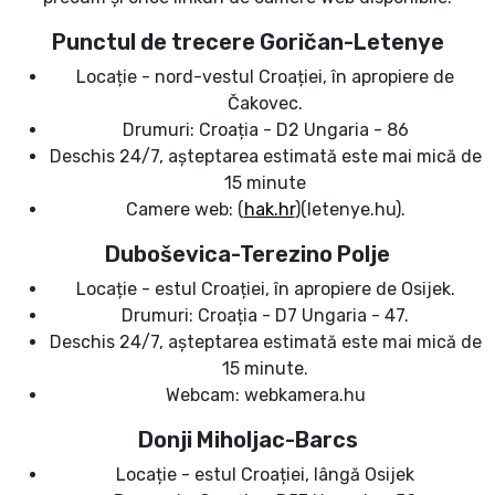
Punctul de trecere Goričan-Letenye
Locație - nord-vestul Croației, în apropiere de
Čakovec.
Drumuri: Croația - D2 Ungaria - 86
Deschis 24/7, așteptarea estimată este mai mică de
15 minute
Camere web: (
hak.hr
)(letenye.hu).
Duboševica-Terezino Polje
Locație - estul Croației, în apropiere de Osijek.
Drumuri: Croația - D7 Ungaria - 47.
Deschis 24/7, așteptarea estimată este mai mică de
15 minute.
Webcam: webkamera.hu
Donji Miholjac-Barcs
Locație - estul Croației, lângă Osijek